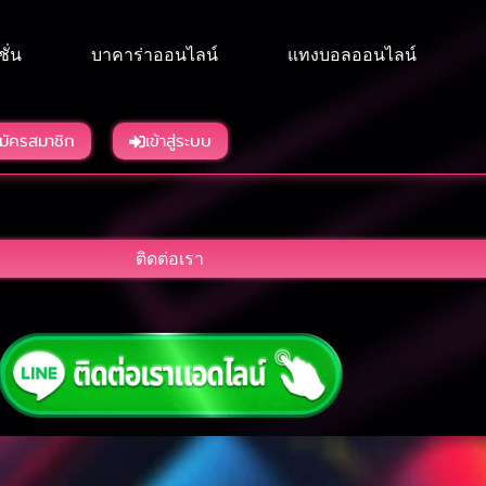
ั่น
บาคาร่าออนไลน์
แทงบอลออนไลน์
มัครสมาชิก
เข้าสู่ระบบ
ติดต่อเรา