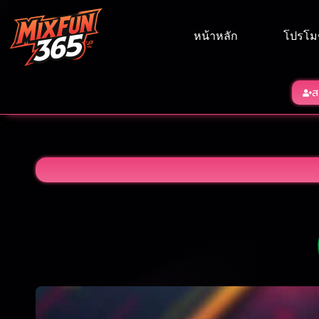
Skip
to
content
หน้าหลัก
โปรโมช
ส